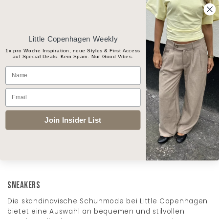
Skip
Gratis Versand ab CHF 100
to
content
Little Copenhagen Weekly
1x pro Woche Inspiration, neue Styles & First Access
auf Special Deals. Kein Spam. Nur Good Vibes.
Products
Name
search
Email
START
/
SCHUHE
/
SNEAKERS
Join Insider List
FILTER
Sneakers
Die skandinavische Schuhmode bei Little Copenhagen
bietet eine Auswahl an bequemen und stilvollen