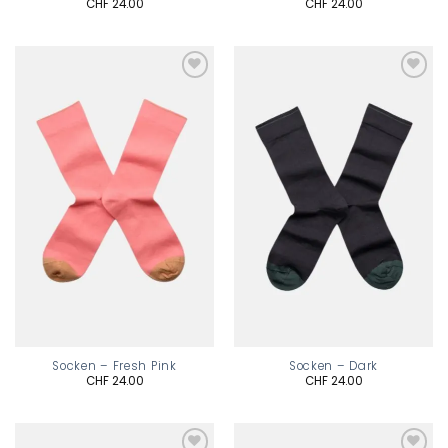
CHF
24.00
CHF
24.00
Add to
Add to
wishlist
wishlist
Socken – Fresh Pink
Socken – Dark
CHF
24.00
CHF
24.00