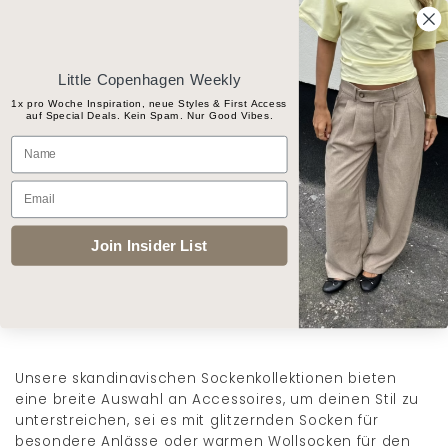
Skip
Gratis Versand ab CHF 100
to
content
Little Copenhagen Weekly
1x pro Woche Inspiration, neue Styles & First Access
auf Special Deals. Kein Spam. Nur Good Vibes.
Products
Name
search
Email
START
/
GESCHENKE-GUIDE
/
SOCKEN
Join Insider List
FILTER
Unsere skandinavischen Sockenkollektionen bieten
eine breite Auswahl an Accessoires, um deinen Stil zu
unterstreichen, sei es mit glitzernden Socken für
besondere Anlässe oder warmen Wollsocken für den