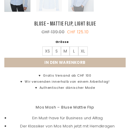
Bluse – Mattie Flip, Light Blue
Ursprünglicher
Aktueller
CHF
139.00
CHF
125.10
Preis
Preis
war:
ist:
Grösse
CHF 139.00
CHF 125.10.
XS
S
M
L
XL
IN DEN WARENKORB
♥
Gratis Versand ab CHF 100
♥
Wir versenden innerhalb von einem Arbeitstag!
♥
Authentischer dänischer Mode
Mos Mosh – Bluse Mattie Flip
Ein Must-have für Business und Alltag
Der Klassiker von Mos Mosh jetzt mit Hemdkragen