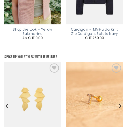
Shop the Look – Yellow
Cardigan – MMHulda Knit
Submarine
Zip Cardigan, Salute Navy
Ab:
CHF
0.00
CHF
269.00
Spice up you styles with jewelries
Add to
Add to
wishlist
wishlist