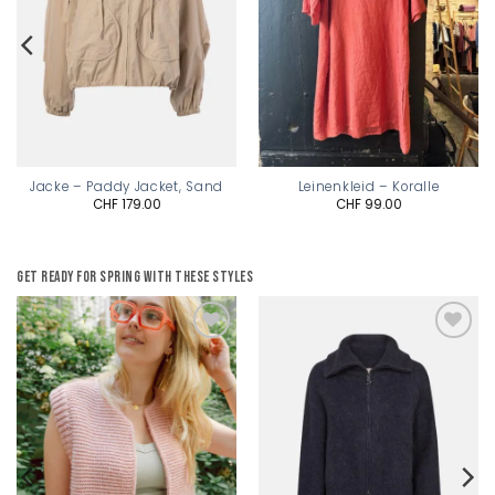
Jacke – Paddy Jacket, Sand
Leinenkleid – Koralle
CHF
179.00
CHF
99.00
Get ready for spring with these styles
Add to
Add to
wishlist
wishlist