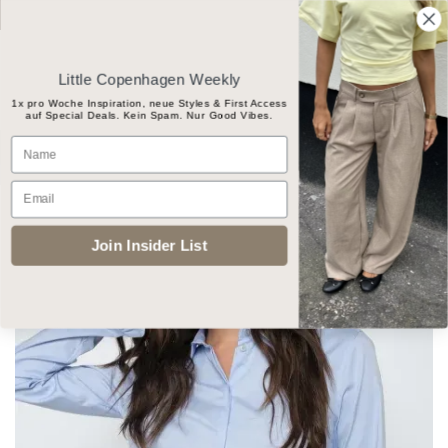
Skip
Gratis Versand ab CHF 100
to
content
Little Copenhagen Weekly
1x pro Woche Inspiration, neue Styles & First Access
auf Special Deals. Kein Spam. Nur Good Vibes.
Products
Name
search
Email
START
/
BEKLEIDUNG
/
ANZÜGE
Join Insider List
Add to
wishlist