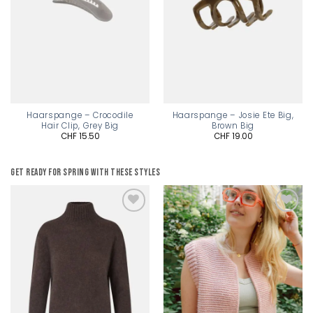
Haarspange – Crocodile
Haarspange – Josie Ete Big,
Hair Clip, Grey Big
Brown Big
CHF
15.50
CHF
19.00
Get ready for spring with these styles
Add to
Add to
wishlist
wishlist