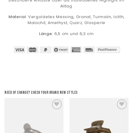
besondere Anlässe oder als individuelles Highlight im
Alltag.
Material
: Vergoldetes Messing, Granat, Turmalin, Iolith,
Malachit, Amethyst, Quarz, Glasperle
Länge
: 6,5 cm und 6,3 cm
Need of change? Check your brand new styles
Add to
Add to
wishlist
wishlist