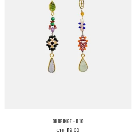
Ohrringe – D10
CHF
119.00