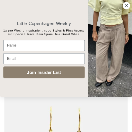
Skip
Gratis Versand ab CHF 100
to
content
Little Copenhagen Weekly
1x pro Woche Inspiration, neue Styles & First Access
auf Special Deals. Kein Spam. Nur Good Vibes.
Products
Name
search
Email
START
/
SCHMUCK
/
OHRRINGE
Join Insider List
Add to
wishlist