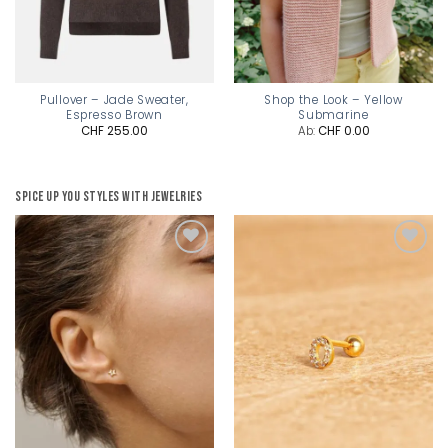
Pullover – Jade Sweater,
Shop the Look – Yellow
Espresso Brown
Submarine
CHF
255.00
Ab:
CHF
0.00
Spice up you styles with jewelries
Add to
Add to
wishlist
wishlist