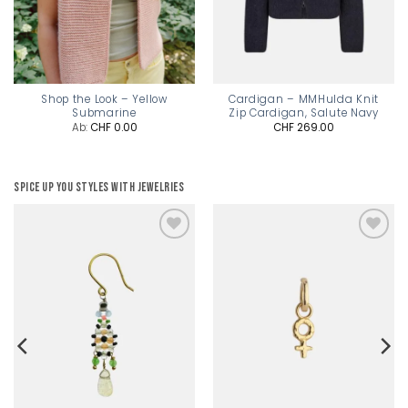
Shop the Look – Yellow
Cardigan – MMHulda Knit
Submarine
Zip Cardigan, Salute Navy
Ab:
CHF
0.00
CHF
269.00
Spice up you styles with jewelries
Add to
Add to
wishlist
wishlist