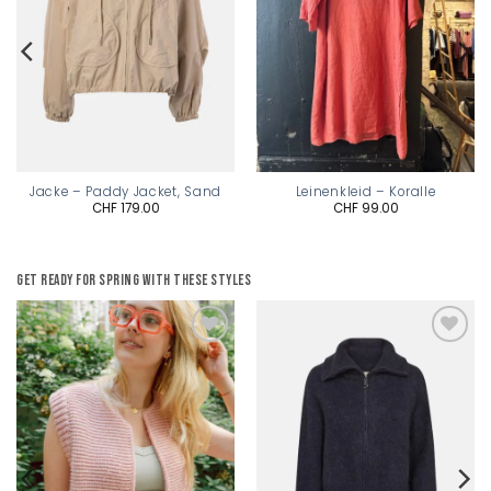
Jacke – Paddy Jacket, Sand
Leinenkleid – Koralle
CHF
179.00
CHF
99.00
Get ready for spring with these styles
Add to
Add to
wishlist
wishlist