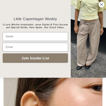
Skip
Gratis Versand ab CHF 100
to
content
Little Copenhagen Weekly
1x pro Woche Inspiration, neue Styles & First Access
auf Special Deals. Kein Spam. Nur Good Vibes.
Products
Name
search
Email
START
/
SCHMUCK
/
OHRRINGE
Join Insider List
Add to
wishlist