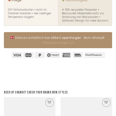
Pflege
Nachhaltigkeit
30° Schonwäsche • nicht im
✔ 55% recycelter Polyester •
Trockner trocknen • bei niedriger
Bewusster Materialeinsatz zur
Temperatur bügeln
Schonung von Ressourcen •
Zeitloses Design für viele Saisons
Exklusiv erhältlich bei
Little Copenhagen
· Bern Altstadt ·
littlecopenhagen.ch
Need of change? Check your brand new styles
Add to
Add to
wishlist
wishlist