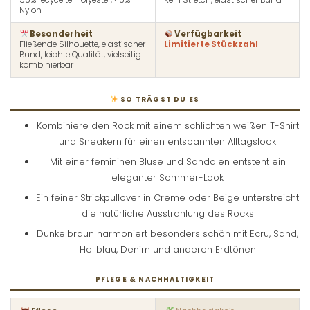
55% recycelter Polyester, 45%
Kein Stretch, elastischer Bund
Nylon
Besonderheit
Verfügbarkeit
Fließende Silhouette, elastischer
Limitierte Stückzahl
Bund, leichte Qualität, vielseitig
kombinierbar
SO TRÄGST DU ES
Kombiniere den Rock mit einem schlichten weißen T-Shirt
und Sneakern für einen entspannten Alltagslook
Mit einer femininen Bluse und Sandalen entsteht ein
eleganter Sommer-Look
Ein feiner Strickpullover in Creme oder Beige unterstreicht
die natürliche Ausstrahlung des Rocks
Dunkelbraun harmoniert besonders schön mit Ecru, Sand,
Hellblau, Denim und anderen Erdtönen
PFLEGE & NACHHALTIGKEIT