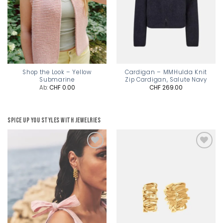
Shop the Look – Yellow
Cardigan – MMHulda Knit
Submarine
Zip Cardigan, Salute Navy
Ab:
CHF
0.00
CHF
269.00
Spice up you styles with jewelries
Add to
Add to
wishlist
wishlist