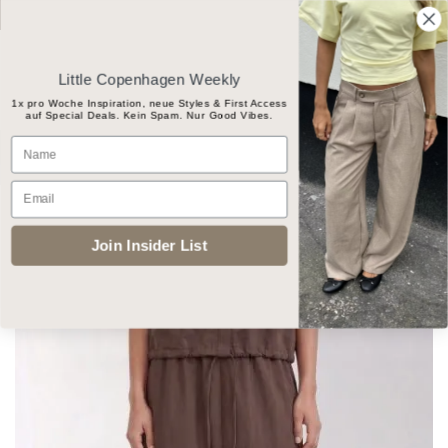
Skip
Gratis Versand ab CHF 100
to
content
Little Copenhagen Weekly
1x pro Woche Inspiration, neue Styles & First Access
auf Special Deals. Kein Spam. Nur Good Vibes.
Products
Name
search
Email
START
/
BEKLEIDUNG
/
RÖCKE
Join Insider List
Add to
wishlist