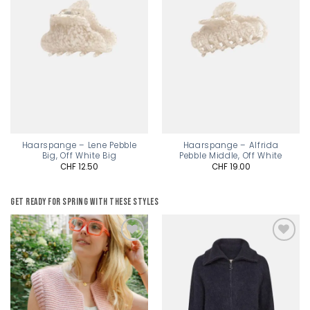
Haarspange – Lene Pebble
Haarspange – Alfrida
Big, Off White Big
Pebble Middle, Off White
CHF
12.50
CHF
19.00
Get ready for spring with these styles
Add to
Add to
wishlist
wishlist