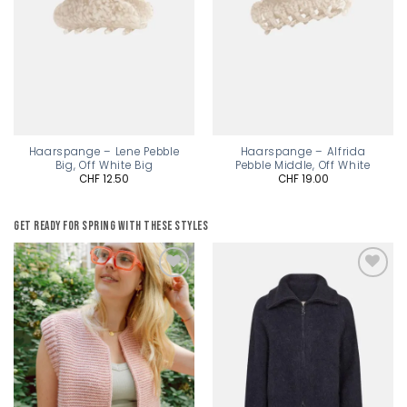
Haarspange – Lene Pebble
Haarspange – Alfrida
Big, Off White Big
Pebble Middle, Off White
CHF
12.50
CHF
19.00
Get ready for spring with these styles
Add to
Add to
wishlist
wishlist