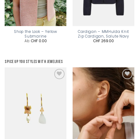
Shop the Look – Yellow
Cardigan – MMHulda Knit
Submarine
Zip Cardigan, Salute Navy
Ab:
CHF
0.00
CHF
269.00
Spice up you styles with jewelries
Add to
Add to
wishlist
wishlist