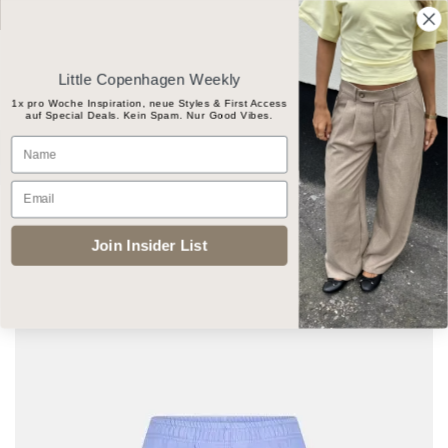
Skip
Gratis Versand ab CHF 100
to
content
Little Copenhagen Weekly
1x pro Woche Inspiration, neue Styles & First Access
auf Special Deals. Kein Spam. Nur Good Vibes.
Products
Name
search
Email
START
/
BRANDS
/
BY-BAR
Join Insider List
Add to
wishlist