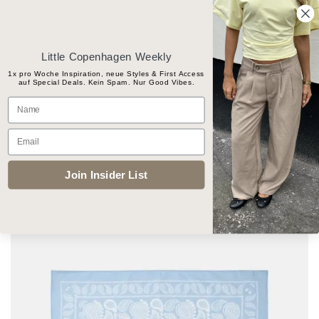
Skip
Gratis Versand ab CHF 100
to
content
Little Copenhagen Weekly
1x pro Woche Inspiration, neue Styles & First Access
auf Special Deals. Kein Spam. Nur Good Vibes.
Products
Name
search
Email
START
/
ACCESSOIRES
/
SCHALS
Join Insider List
Add to
wishlist