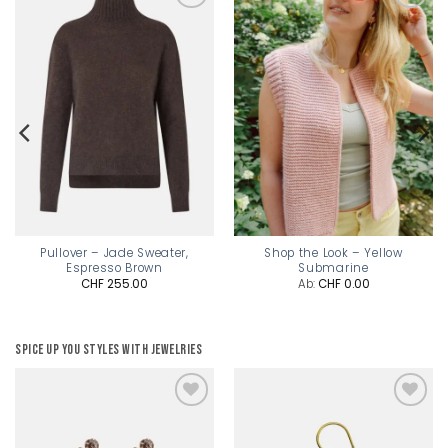
Add to
Add to
wishlist
wishlist
Pullover – Jade Sweater,
Shop the Look – Yellow
Espresso Brown
Submarine
CHF
255.00
Ab:
CHF
0.00
Spice up you styles with jewelries
Add to
Add to
wishlist
wishlist