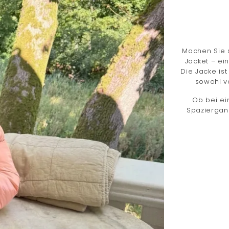
Machen Sie s
Jacket – ein
Die Jacke is
sowohl vo
Ob bei ei
Spaziergan