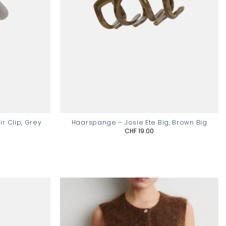
r Clip, Grey
Haarspange – Josie Ete Big, Brown Big
CHF
19.00
Add to
Add to
wishlist
wishlist