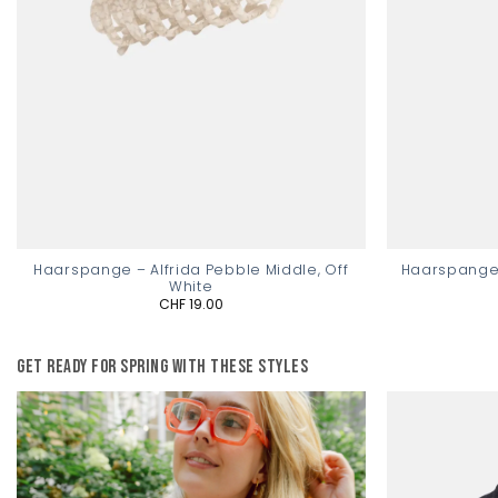
Haarspange – Alfrida Pebble Middle, Off
Haarspange 
White
CHF
19.00
Get ready for spring with these styles
Add to
wishlist