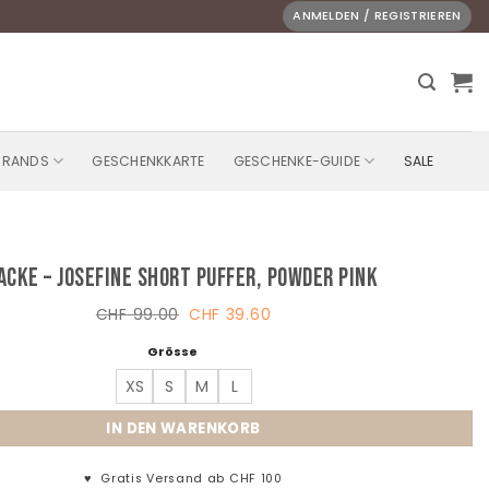
ANMELDEN / REGISTRIEREN
BRANDS
GESCHENKKARTE
GESCHENKE-GUIDE
SALE
acke – Josefine Short Puffer, Powder Pink
Ursprünglicher
Aktueller
CHF
99.00
CHF
39.60
Preis
Preis
war:
ist:
Grösse
CHF 99.00
CHF 39.60.
XS
S
M
L
IN DEN WARENKORB
♥
Gratis Versand ab CHF 100