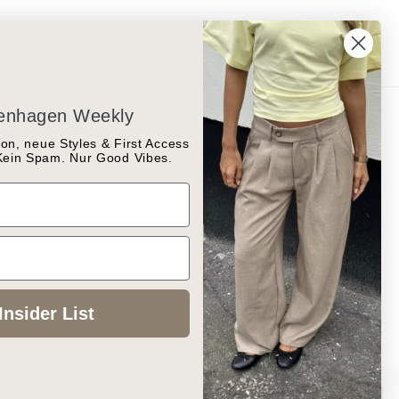
penhagen Weekly
on, neue Styles & First Access
 Kein Spam. Nur Good Vibes.
Shop
New In
eiten
Shop The Look
Kleider
Schmuck
Sale
Insider List
Visa
MasterCard
PayPal
Twi