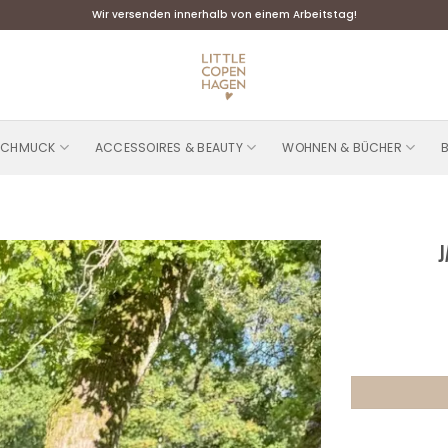
Wir versenden innerhalb von einem Arbeitstag!
SCHMUCK
ACCESSOIRES & BEAUTY
WOHNEN & BÜCHER
J
Add to
wishlist