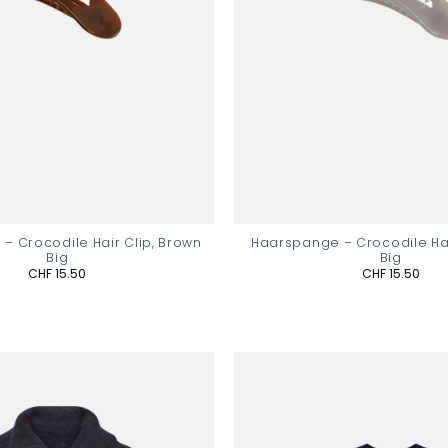
– Crocodile Hair Clip, Brown
Haarspange – Crocodile Hai
Big
Big
CHF
15.50
CHF
15.50
Add to
wishlist