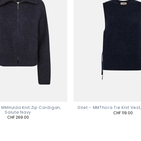
 MMHulda Knit Zip Cardigan,
Gilet – MMThora Tie Knit Vest
Salute Navy
CHF
119.00
CHF
269.00