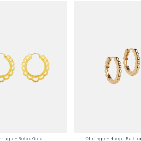
Add to
wishlist
rringe – Boho, Gold
Ohrringe – Hoops Ball La