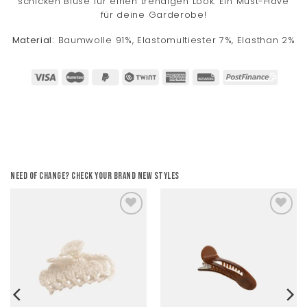
schicken Bluse für einen trendigen Look. Ein Must-Have
für deine Garderobe!
Material:
Baumwolle 91%, Elastomultiester 7%, Elasthan 2%
Need of change? Check your brand new styles
Add to
Add to
wishlist
wishlist