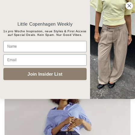
Skip
Gratis Versand ab CHF 100
to
content
Little Copenhagen Weekly
1x pro Woche Inspiration, neue Styles & First Access
auf Special Deals. Kein Spam. Nur Good Vibes.
Products
Name
search
Email
START
/
BEKLEIDUNG
/
JEANS, BREIT
Join Insider List
Add to
wishlist