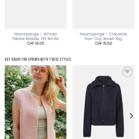
Haarspange – Alfrida
Haarspange – Crocodile
Pebble Middle, Off White
Hair Clip, Brown Big
CHF
19.00
CHF
15.50
Get ready for spring with these styles
Add to
Add to
wishlist
wishlist