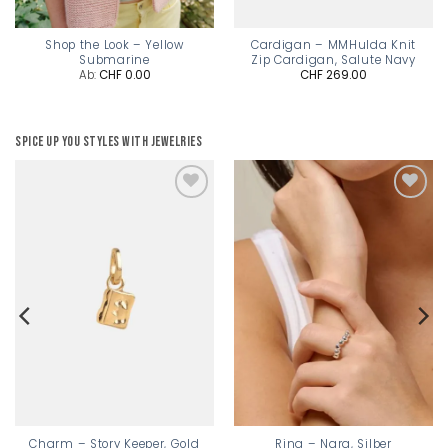
Shop the Look – Yellow
Cardigan – MMHulda Knit
Submarine
Zip Cardigan, Salute Navy
Ab:
CHF
0.00
CHF
269.00
Spice up you styles with jewelries
Add to
Add to
wishlist
wishlist
Charm – Story Keeper, Gold
Ring – Nara, Silber