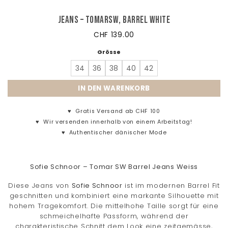
Jeans – TomarSW, Barrel White
CHF
139.00
Grösse
34
36
38
40
42
IN DEN WARENKORB
♥
Gratis Versand ab CHF 100
♥
Wir versenden innerhalb von einem Arbeitstag!
♥
Authentischer dänischer Mode
Sofie Schnoor – Tomar SW Barrel Jeans Weiss
Diese Jeans von
Sofie Schnoor
ist im modernen Barrel Fit
geschnitten und kombiniert eine markante Silhouette mit
hohem Tragekomfort. Die mittelhohe Taille sorgt für eine
schmeichelhafte Passform, während der
charakteristische Schnitt dem Look eine zeitgemässe,