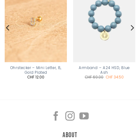
wishlist
wishlist
Ohrstecker – Mini Letter, B,
Armband – A24 HSD, Blue
Gold Plated
Ash
Ursprünglicher
Aktueller
CHF
12.00
CHF
69.00
CHF
34.50
Preis
Preis
war:
ist:
CHF 69.00
CHF 34.50
About