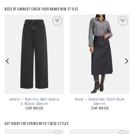
Need of change? Check your brand new styles
Add to
Add to
wishlist
wishlist
Jeans – Bykimu Belt Jeans
Rock – Bykanea, Dark Blue
3, Black Denim
Denim
CHF
89.00
CHF
89.00
Get ready for spring with these styles