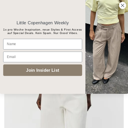
Skip
Gratis Versand ab CHF 100
to
content
Little Copenhagen Weekly
1x pro Woche Inspiration, neue Styles & First Access
auf Special Deals. Kein Spam. Nur Good Vibes.
Products
Name
search
Email
START
/
BEKLEIDUNG
/
HOSEN
Join Insider List
Add to
wishlist