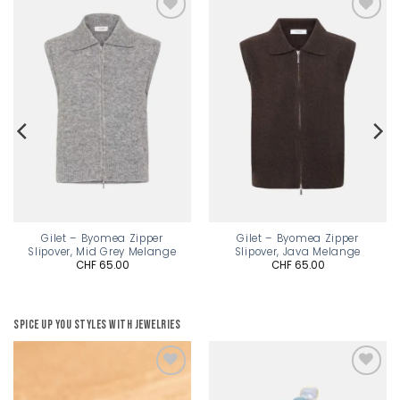
Add to
Add to
wishlist
wishlist
Gilet – Byomea Zipper
Gilet – Byomea Zipper
Slipover, Mid Grey Melange
Slipover, Java Melange
CHF
65.00
CHF
65.00
Spice up you styles with jewelries
Add to
Add to