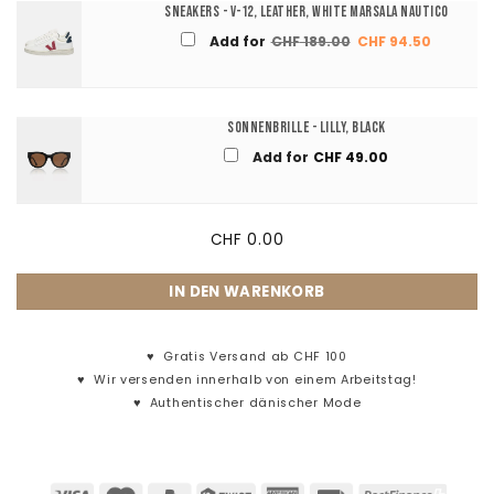
Sneakers - V-12, Leather, White Marsala Nautico
Ursprünglicher
Aktuelle
Add for
CHF
189.00
CHF
94.50
Preis
Preis
war:
ist:
CHF 189.00
CHF 94.5
Sonnenbrille - Lilly, Black
Add for
CHF
49.00
CHF
0.00
IN DEN WARENKORB
♥
Gratis Versand ab CHF 100
♥
Wir versenden innerhalb von einem Arbeitstag!
♥
Authentischer dänischer Mode