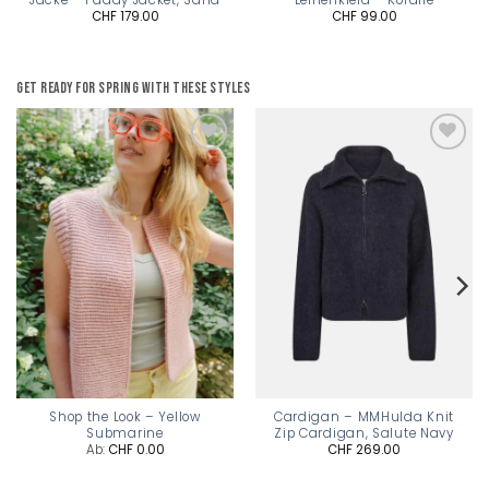
CHF
179.00
CHF
99.00
Get ready for spring with these styles
Add to
Add to
wishlist
wishlist
Shop the Look – Yellow
Cardigan – MMHulda Knit
Submarine
Zip Cardigan, Salute Navy
Ab:
CHF
0.00
CHF
269.00