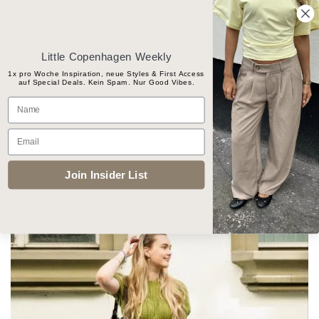
Skip
Gratis Versand ab CHF 100
to
content
Little Copenhagen Weekly
1x pro Woche Inspiration, neue Styles & First Access
auf Special Deals. Kein Spam. Nur Good Vibes.
Products
Name
search
Email
START
/
BEKLEIDUNG
/
HOSEN
Join Insider List
Add to
wishlist