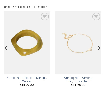
Spice up you styles with jewelries
Add to
Add to
wishlist
wishlist
Armband – Square Bangle,
Armband – Amore,
Yellow
Gold/Daisy Heart
CHF
22.00
CHF
69.00