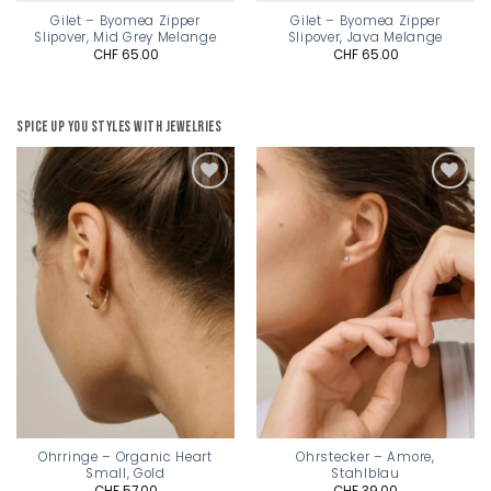
Gilet – Byomea Zipper
Gilet – Byomea Zipper
Slipover, Mid Grey Melange
Slipover, Java Melange
CHF
65.00
CHF
65.00
Spice up you styles with jewelries
Add to
Add to
wishlist
wishlist
Ohrringe – Organic Heart
Ohrstecker – Amore,
Small, Gold
Stahlblau
CHF
57.00
CHF
39.00