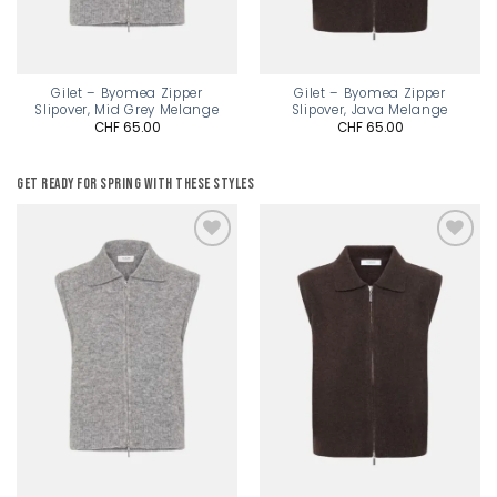
Gilet – Byomea Zipper
Gilet – Byomea Zipper
Slipover, Mid Grey Melange
Slipover, Java Melange
CHF
65.00
CHF
65.00
Get ready for spring with these styles
Add to
Add to
wishlist
wishlist