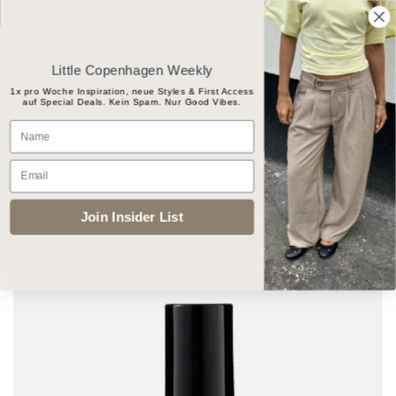
Skip
Gratis Versand ab CHF 100
to
content
Little Copenhagen Weekly
1x pro Woche Inspiration, neue Styles & First Access
auf Special Deals. Kein Spam. Nur Good Vibes.
Products
Name
search
Email
START
/
ACCESSOIRES
/
NAILS
Join Insider List
Add to
wishlist